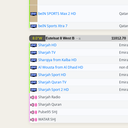
beIN SPORTS Max 2 HD
Qata
beIN Sports Xtra 7
Qata
8.0°W
Eutelsat 8 West B
11012.70
11
Sharjah HD
Emira
Sharjah TV
Emira
Sharqiya from Kalba HD
Emira
Al Wousta from Al Dhaid HD
non d
Sharjah Sport HD
Emira
Sharjah Quran TV
Emira
Sharjah Sport 2 HD
Emira
Sharjah Radio
Sharjah Quran
Pulse95 SHJ
WATAR SHJ