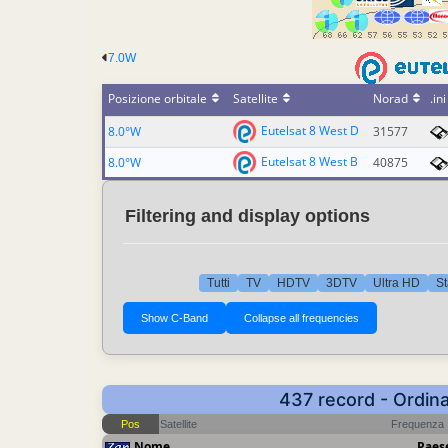
7.0W
Posizione orbitale
Satellite
Norad
.ini
Eutelsat 8 West D
8.0°W
31577
Eutelsat 8 West B
8.0°W
40875
Filtering and display options
Tutti
TV
HDTV
3DTV
Ultra HD
St
437 record - Ordina
Pos
Satellite
Frequenza
Nome
Paes