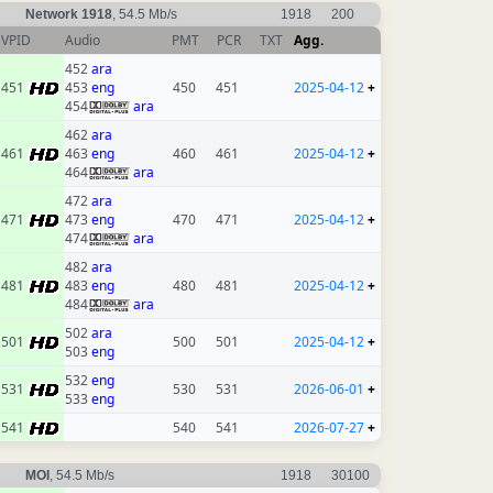
Network 1918
, 54.5 Mb/s
1918
200
VPID
Audio
PMT
PCR
TXT
Agg.
452
ara
451
453
eng
450
451
2025-04-12
+
454
ara
462
ara
461
463
eng
460
461
2025-04-12
+
464
ara
472
ara
471
473
eng
470
471
2025-04-12
+
474
ara
482
ara
481
483
eng
480
481
2025-04-12
+
484
ara
502
ara
501
500
501
2025-04-12
+
503
eng
532
eng
531
530
531
2026-06-01
+
533
eng
541
540
541
2026-07-27
+
MOI
, 54.5 Mb/s
1918
30100