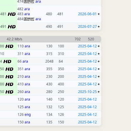
474
ara
482
ara
481
483
ara
480
481
2026-06-01
+
484
ara
491
490
491
2026-07-27
+
42.2 Mb/s
702
520
100
110
ara
130
100
2025-04-12
+
10
311
ara
315
310
2025-04-12
+
64
66
ara
2048
64
2025-04-12
+
350
351
ara
355
350
2025-04-12
+
200
210
ara
230
200
2025-04-12
+
400
410
ara
430
400
2025-04-12
+
250
260
ara
280
250
2025-10-25
+
120
ara
140
120
2025-04-12
125
ara
132
125
2025-04-12
126
eng
134
126
2025-04-12
150
ara
135
150
2025-04-12