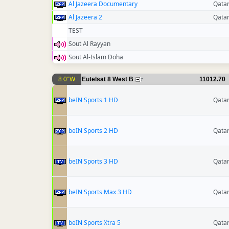
Al Jazeera Documentary
Qata
Al Jazeera 2
Qata
TEST
Sout Al Rayyan
Sout Al-Islam Doha
8.0°W
Eutelsat 8 West B
11012.70
7
beIN Sports 1 HD
Qata
beIN Sports 2 HD
Qata
beIN Sports 3 HD
Qata
beIN Sports Max 3 HD
Qata
beIN Sports Xtra 5
Qata