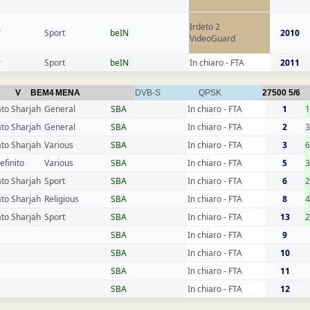
Irdeto 2
r
Sport
beIN
2010
VideoGuard
r
Sport
beIN
In chiaro - FTA
2011
V
BEM4
MENA
DVB-S
QPSK
27500
5/6
to Sharjah
General
SBA
In chiaro - FTA
1
to Sharjah
General
SBA
In chiaro - FTA
2
3
to Sharjah
Various
SBA
In chiaro - FTA
3
efinito
Various
SBA
In chiaro - FTA
5
to Sharjah
Sport
SBA
In chiaro - FTA
6
to Sharjah
Religious
SBA
In chiaro - FTA
8
to Sharjah
Sport
SBA
In chiaro - FTA
13
SBA
In chiaro - FTA
9
SBA
In chiaro - FTA
10
SBA
In chiaro - FTA
11
SBA
In chiaro - FTA
12