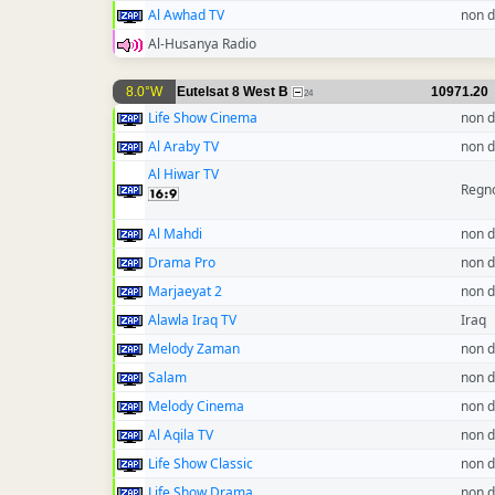
Al Awhad TV
non d
Al-Husanya Radio
8.0°W
Eutelsat 8 West B
10971.20
24
Life Show Cinema
non d
Al Araby TV
non d
Al Hiwar TV
Regno
Al Mahdi
non d
Drama Pro
non d
Marjaeyat 2
non d
Alawla Iraq TV
Iraq
Melody Zaman
non d
Salam
non d
Melody Cinema
non d
Al Aqila TV
non d
Life Show Classic
non d
Life Show Drama
non d