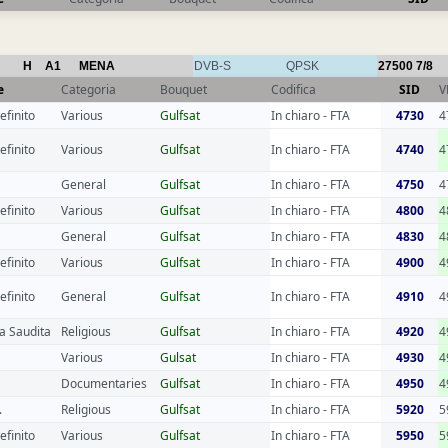
H
A1
MENA
DVB-S
QPSK
27500
7/8
e
Categoria
Bouquet
Codifica
SID
V
efinito
Various
Gulfsat
In chiaro - FTA
4730
4
efinito
Various
Gulfsat
In chiaro - FTA
4740
4
General
Gulfsat
In chiaro - FTA
4750
4
efinito
Various
Gulfsat
In chiaro - FTA
4800
4
General
Gulfsat
In chiaro - FTA
4830
4
efinito
Various
Gulfsat
In chiaro - FTA
4900
4
efinito
General
Gulfsat
In chiaro - FTA
4910
4
a Saudita
Religious
Gulfsat
In chiaro - FTA
4920
4
Various
Gulsat
In chiaro - FTA
4930
4
Documentaries
Gulfsat
In chiaro - FTA
4950
4
.
Religious
Gulfsat
In chiaro - FTA
5920
5
efinito
Various
Gulfsat
In chiaro - FTA
5950
5