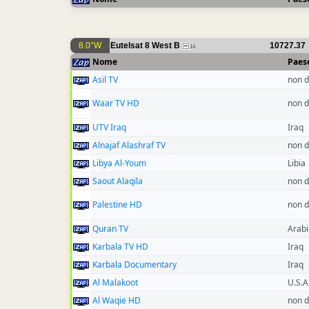
8.0°W
Eutelsat 8 West B
10727.37
14
Nome
Paes
Asil TV
non d
Waar TV HD
non d
UTV Iraq
Iraq
Alnajaf Alashraf TV
non d
Libya Al-Youm
Libia
Saout Alaqila
non d
Palestine HD
non d
Quran TV
Arabi
Karbala TV HD
Iraq
Karbala Documentary
Iraq
Al Malakoot
U.S.A
Al Waqie HD
non d