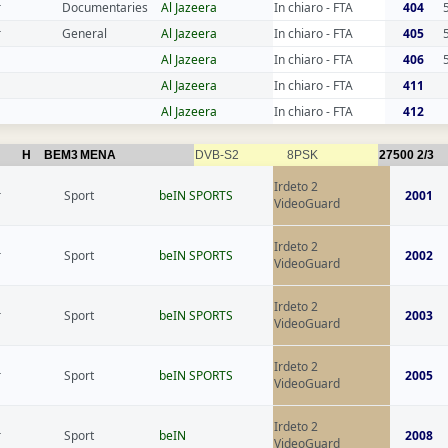
r
Documentaries
Al Jazeera
In chiaro - FTA
404
r
General
Al Jazeera
In chiaro - FTA
405
Al Jazeera
In chiaro - FTA
406
Al Jazeera
In chiaro - FTA
411
Al Jazeera
In chiaro - FTA
412
H
BEM3
MENA
DVB-S2
8PSK
27500
2/3
Irdeto 2
r
Sport
beIN SPORTS
2001
VideoGuard
Irdeto 2
r
Sport
beIN SPORTS
2002
VideoGuard
Irdeto 2
r
Sport
beIN SPORTS
2003
VideoGuard
Irdeto 2
r
Sport
beIN SPORTS
2005
VideoGuard
Irdeto 2
r
Sport
beIN
2008
VideoGuard