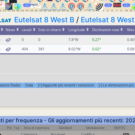
Eutelsat 8 West B
/
Eutelsat 8 West
News
canali
Solo in chiaro
Longitude
Declination now
Max 
0
0
7.8°W
0.27°
0.40
404
381
8.02°W
0.02°
0.06
azioni Radio
Data
[+] Aggiunte più recenti / variazioni
[-] Le eliminazioni più
ti per frequenza - Gli aggiornamenti più recenti: 
Pol
Txp
Area di copertura
Standard
Modulazione
SR/FEC
e
Categoria
Bouquet
Codifica
SID