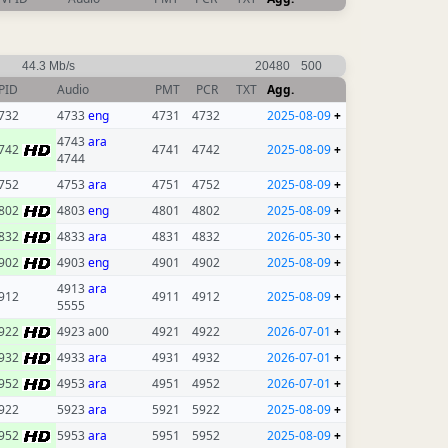
44.3 Mb/s
20480
500
PID
Audio
PMT
PCR
TXT
Agg.
732
4733
eng
4731
4732
2025-08-09
+
4743
ara
742
4741
4742
2025-08-09
+
4744
752
4753
ara
4751
4752
2025-08-09
+
802
4803
eng
4801
4802
2025-08-09
+
832
4833
ara
4831
4832
2026-05-30
+
902
4903
eng
4901
4902
2025-08-09
+
4913
ara
912
4911
4912
2025-08-09
+
5555
922
4923 a00
4921
4922
2026-07-01
+
932
4933
ara
4931
4932
2026-07-01
+
952
4953
ara
4951
4952
2026-07-01
+
922
5923
ara
5921
5922
2025-08-09
+
952
5953
ara
5951
5952
2025-08-09
+