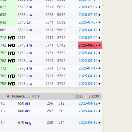
622
5623
ara
5621
5622
2026-07-07
+
632
5633
ara
5631
5632
2026-07-17
+
642
5643
tur
5641
5642
2026-07-07
+
682
5683
ara
5681
5682
2025-04-12
+
5712
5713
5711
5712
2026-07-02
+
5742
5743
ara
5741
5742
2026-08-07
+
5752
5753
ara
5751
5752
2025-04-12
+
5762
5763
ara
5761
5762
2025-09-16
+
772
5773
ara
5771
5772
2026-07-17
+
5782
5783
ara
5781
5782
2025-04-12
+
5792
5793
ara
5791
5792
2025-04-12
+
Al Jazeera
, 38 Mb/s
1918
20200
512
650
ara
256
512
2025-04-12
+
513
660
ara
257
513
2025-04-12
+
514
670
eng
258
514
2025-04-12
+