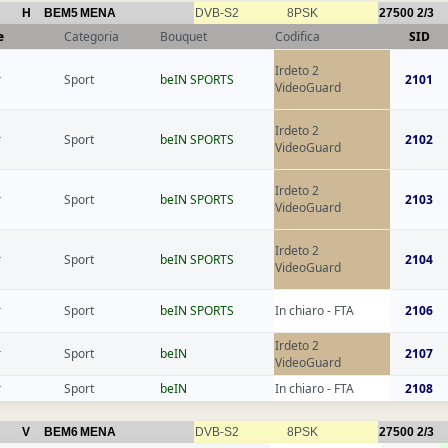
H
BEM5
MENA
DVB-S2
8PSK
27500
2/3
e
Categoria
Bouquet
Codifica
SID
Irdeto 2
r
Sport
beIN SPORTS
2101
VideoGuard
Irdeto 2
r
Sport
beIN SPORTS
2102
VideoGuard
Irdeto 2
r
Sport
beIN SPORTS
2103
VideoGuard
Irdeto 2
r
Sport
beIN SPORTS
2104
VideoGuard
r
Sport
beIN SPORTS
In chiaro - FTA
2106
Irdeto 2
r
Sport
beIN
2107
VideoGuard
r
Sport
beIN
In chiaro - FTA
2108
V
BEM6
MENA
DVB-S2
8PSK
27500
2/3