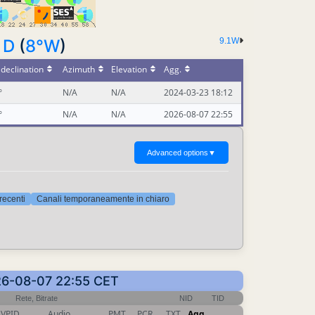
 D
(
8°W
)
9.1W
declination
Azimuth
Elevation
Agg.
°
N/A
N/A
2024-03-23 18:12
°
N/A
N/A
2026-08-07 22:55
Advanced options
▼
 recenti
Canali temporaneamente in chiaro
2026-08-07 22:55 CET
Rete, Bitrate
NID
TID
VPID
Audio
PMT
PCR
TXT
Agg.