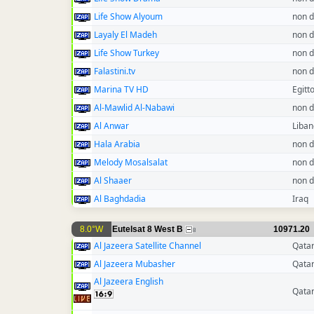
Life Show Alyoum
non d
Layaly El Madeh
non d
Life Show Turkey
non d
Falastini.tv
non d
Marina TV HD
Egitt
Al-Mawlid Al-Nabawi
non d
Al Anwar
Liban
Hala Arabia
non d
Melody Mosalsalat
non d
Al Shaaer
non d
Al Baghdadia
Iraq
8.0°W
Eutelsat 8 West B
10971.20
8
Al Jazeera Satellite Channel
Qata
Al Jazeera Mubasher
Qata
Al Jazeera English
Qata