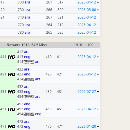
517
700
ara
261
517
2025-04-12
+
520
730
ara
266
520
2026-05-08
+
521
740
ara
267
521
2025-04-12
770
ara
264
213
2025-04-12
780
ara
265
525
2025-04-12
Network 1918
, 54.5 Mb/s
1918
100
412
ara
411
413
eng
410
411
2025-04-12
+
414
ara
422
ara
421
423
eng
420
421
2025-04-12
+
424
ara
432
ara
431
433
eng
430
431
2026-07-27
+
434
ara
452
eng
451
453
eng
450
451
2025-04-12
+
454
eng
472
ara
471
473
eng
470
471
2026-01-20
+