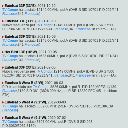
Eutelsat 33F (33°E)
, 2021-10-12
TV Congo
ha lasciato 12149.00MHz, pol.V (DVB-S SID:10701 PID:221/241
Francese
,341
Francese
)
Eutelsat 33F (33°E)
, 2021-10-10
Nuova frequenza per
TV Congo
: 12149.00MHz, pol.V (DVB-S SR:27500
FEC:3/4 SID:10701 PID:221/241
Francese
,341
Francese
- In chiaro - FTA).
Eutelsat 33F (33°E)
, 2021-10-09
TV Congo
ha lasciato 12149.00MHz, pol.V (DVB-S SID:10701 PID:221/241
Francese
,341
Francese
)
Hot Bird 13E (16°W)
, 2021-09-05
TV Congo
ha lasciato 11623.00MHz, pol.V (DVB-S SID:10701 PID:221/241
Francese
,341
Francese
)
Eutelsat 33F (33°E)
, 2021-09-05
Nuova frequenza per
TV Congo
: 12149.00MHz, pol.V (DVB-S SR:27500
FEC:3/4 SID:10701 PID:221/241
Francese
,341
Francese
- In chiaro - FTA).
Eutelsat 8 West B (8°W)
, 2021-08-03
PID è cambiato per
TV Congo
: 3826.00MHz, pol.R: PID:138[MPEG-4]/139
Francese
,1139 SID:361 (3826.00MHz, pol.R SR:13830 FEC:4/5 - In chiaro -
FTA).
Eutelsat 5 West A (9.1°W)
, 2019-08-03
TV Congo
ha lasciato 3652.00MHz, pol.R (DVB-S SID:108 PID:138/139
Francese
)
Eutelsat 5 West A (9.1°W)
, 2019-07-02
TV Congo
ha lasciato 3727.00MHz, pol.R (DVB-S SID:903
PID:3030/3031,3130)