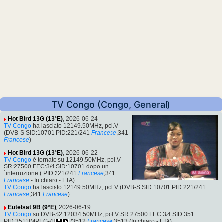
TV Congo (Congo, General)
Hot Bird 13G (13°E)
, 2026-06-24
TV Congo
ha lasciato 12149.50MHz, pol.V
(DVB-S SID:10701 PID:221/241
Francese
,341
Francese
)
Hot Bird 13G (13°E)
, 2026-06-22
TV Congo
è tornato su 12149.50MHz, pol.V
SR:27500 FEC:3/4 SID:10701 dopo un
´interruzione ( PID:221/241
Francese
,341
Francese
- In chiaro - FTA).
TV Congo
ha lasciato 12149.50MHz, pol.V (DVB-S SID:10701 PID:221/241
Francese
,341
Francese
)
Eutelsat 9B (9°E)
, 2026-06-19
TV Congo
su DVB-S2 12034.50MHz, pol.V SR:27500 FEC:3/4 SID:351
PID:3511[MPEG-4]
/3512
Francese
,3513 (In chiaro - FTA).