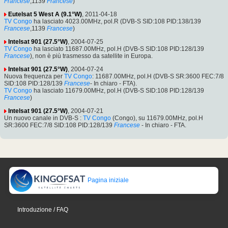
Francese
,1139
Francese
)
Eutelsat 5 West A (9.1°W)
, 2011-04-18
TV Congo
ha lasciato 4023.00MHz, pol.R (DVB-S SID:108 PID:138/139
Francese
,1139
Francese
)
Intelsat 901 (27.5°W)
, 2004-07-25
TV Congo
ha lasciato 11687.00MHz, pol.H (DVB-S SID:108 PID:128/139
Francese
), non è più trasmesso da satellite in Europa.
Intelsat 901 (27.5°W)
, 2004-07-24
Nuova frequenza per
TV Congo
: 11687.00MHz, pol.H (DVB-S SR:3600 FEC:7/8
SID:108 PID:128/139
Francese
- In chiaro - FTA).
TV Congo
ha lasciato 11679.00MHz, pol.H (DVB-S SID:108 PID:128/139
Francese
)
Intelsat 901 (27.5°W)
, 2004-07-21
Un nuovo canale in DVB-S :
TV Congo
(Congo), su 11679.00MHz, pol.H
SR:3600 FEC:7/8 SID:108 PID:128/139
Francese
- In chiaro - FTA.
Pagina iniziale
Introduzione / FAQ