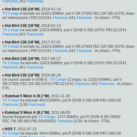
Francese
,341
Francese
)
Hot Bird 13E (16°W)
, 2018-01-14
TV Congo
è tornato su 11623.00MHz, pol.V SR:27500 FEC:3/4 SID:10701 dopo
un´interruzione ( PID:221/241
Francese
,341
Francese
- In chiaro - FTA).
Hot Bird 13E (16°W)
, 2018-01-13
TV Congo
ha lasciato 11623.00MHz, pol.V (DVB-S SID:10701 PID:221/241
Francese
,341
Francese
)
Hot Bird 13E (16°W)
, 2017-07-01
TV Congo
è tornato su 11623.00MHz, pol.V SR:27500 FEC:3/4 SID:10701 dopo
un´interruzione ( PID:221/241
Francese
,341
Francese
- In chiaro - FTA).
Hot Bird 13E (16°W)
, 2017-06-27
TV Congo
ha lasciato 11623.00MHz, pol.V (DVB-S SID:10701 PID:221/241
Francese
,341
Francese
)
Hot Bird 13E (16°W)
, 2016-06-28
Un nuovo canale in DVB-S :
TV Congo
(Congo), su 11623.00MHz, pol.V
SR:27500 FEC:3/4 SID:10701 PID:221/241
Francese
,341
Francese
- In chiaro -
FTA.
Eutelsat 5 West A (9.1°W)
, 2011-11-20
TV Congo
ha lasciato 4023.00MHz, pol.R (DVB-S SID:108 PID:138/139
Francese
,1139
Francese
)
Eutelsat 5 West A (9.1°W)
, 2011-08-05
Nuova frequenza per
TV Congo
: 3727.00MHz, pol.R (DVB-S SR:29950
FEC:7/8 SID:903 PID:3030/3031
Francese
,3130- In chiaro - FTA).
NSS 7
, 2011-07-15
TV Congo
ha lasciato 3644.00MHz, pol.R (DVB-S SID:108 PID:138/139