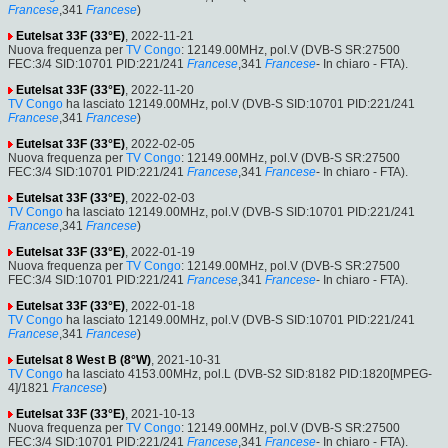
Francese
,341
Francese
)
Eutelsat 33F (33°E)
, 2022-11-21
Nuova frequenza per
TV Congo
: 12149.00MHz, pol.V (DVB-S SR:27500
FEC:3/4 SID:10701 PID:221/241
Francese
,341
Francese
- In chiaro - FTA).
Eutelsat 33F (33°E)
, 2022-11-20
TV Congo
ha lasciato 12149.00MHz, pol.V (DVB-S SID:10701 PID:221/241
Francese
,341
Francese
)
Eutelsat 33F (33°E)
, 2022-02-05
Nuova frequenza per
TV Congo
: 12149.00MHz, pol.V (DVB-S SR:27500
FEC:3/4 SID:10701 PID:221/241
Francese
,341
Francese
- In chiaro - FTA).
Eutelsat 33F (33°E)
, 2022-02-03
TV Congo
ha lasciato 12149.00MHz, pol.V (DVB-S SID:10701 PID:221/241
Francese
,341
Francese
)
Eutelsat 33F (33°E)
, 2022-01-19
Nuova frequenza per
TV Congo
: 12149.00MHz, pol.V (DVB-S SR:27500
FEC:3/4 SID:10701 PID:221/241
Francese
,341
Francese
- In chiaro - FTA).
Eutelsat 33F (33°E)
, 2022-01-18
TV Congo
ha lasciato 12149.00MHz, pol.V (DVB-S SID:10701 PID:221/241
Francese
,341
Francese
)
Eutelsat 8 West B (8°W)
, 2021-10-31
TV Congo
ha lasciato 4153.00MHz, pol.L (DVB-S2 SID:8182 PID:1820[MPEG-
4]/1821
Francese
)
Eutelsat 33F (33°E)
, 2021-10-13
Nuova frequenza per
TV Congo
: 12149.00MHz, pol.V (DVB-S SR:27500
FEC:3/4 SID:10701 PID:221/241
Francese
,341
Francese
- In chiaro - FTA).