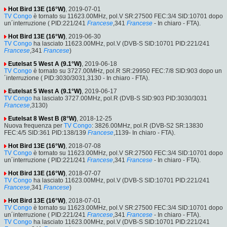
Hot Bird 13E (16°W)
, 2019-07-01
TV Congo
è tornato su 11623.00MHz, pol.V SR:27500 FEC:3/4 SID:10701 dopo
un´interruzione ( PID:221/241
Francese
,341
Francese
- In chiaro - FTA).
Hot Bird 13E (16°W)
, 2019-06-30
TV Congo
ha lasciato 11623.00MHz, pol.V (DVB-S SID:10701 PID:221/241
Francese
,341
Francese
)
Eutelsat 5 West A (9.1°W)
, 2019-06-18
TV Congo
è tornato su 3727.00MHz, pol.R SR:29950 FEC:7/8 SID:903 dopo un
´interruzione ( PID:3030/3031,3130 - In chiaro - FTA).
Eutelsat 5 West A (9.1°W)
, 2019-06-17
TV Congo
ha lasciato 3727.00MHz, pol.R (DVB-S SID:903 PID:3030/3031
Francese
,3130)
Eutelsat 8 West B (8°W)
, 2018-12-25
Nuova frequenza per
TV Congo
: 3826.00MHz, pol.R (DVB-S2 SR:13830
FEC:4/5 SID:361 PID:138/139
Francese
,1139- In chiaro - FTA).
Hot Bird 13E (16°W)
, 2018-07-08
TV Congo
è tornato su 11623.00MHz, pol.V SR:27500 FEC:3/4 SID:10701 dopo
un´interruzione ( PID:221/241
Francese
,341
Francese
- In chiaro - FTA).
Hot Bird 13E (16°W)
, 2018-07-07
TV Congo
ha lasciato 11623.00MHz, pol.V (DVB-S SID:10701 PID:221/241
Francese
,341
Francese
)
Hot Bird 13E (16°W)
, 2018-07-01
TV Congo
è tornato su 11623.00MHz, pol.V SR:27500 FEC:3/4 SID:10701 dopo
un´interruzione ( PID:221/241
Francese
,341
Francese
- In chiaro - FTA).
TV Congo
ha lasciato 11623.00MHz, pol.V (DVB-S SID:10701 PID:221/241