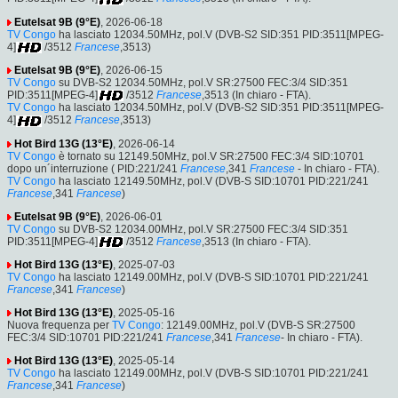
Eutelsat 9B (9°E)
, 2026-06-18
TV Congo
ha lasciato 12034.50MHz, pol.V (DVB-S2 SID:351 PID:3511[MPEG-
4]
/3512
Francese
,3513)
Eutelsat 9B (9°E)
, 2026-06-15
TV Congo
su DVB-S2 12034.50MHz, pol.V SR:27500 FEC:3/4 SID:351
PID:3511[MPEG-4]
/3512
Francese
,3513 (In chiaro - FTA).
TV Congo
ha lasciato 12034.50MHz, pol.V (DVB-S2 SID:351 PID:3511[MPEG-
4]
/3512
Francese
,3513)
Hot Bird 13G (13°E)
, 2026-06-14
TV Congo
è tornato su 12149.50MHz, pol.V SR:27500 FEC:3/4 SID:10701
dopo un´interruzione ( PID:221/241
Francese
,341
Francese
- In chiaro - FTA).
TV Congo
ha lasciato 12149.50MHz, pol.V (DVB-S SID:10701 PID:221/241
Francese
,341
Francese
)
Eutelsat 9B (9°E)
, 2026-06-01
TV Congo
su DVB-S2 12034.00MHz, pol.V SR:27500 FEC:3/4 SID:351
PID:3511[MPEG-4]
/3512
Francese
,3513 (In chiaro - FTA).
Hot Bird 13G (13°E)
, 2025-07-03
TV Congo
ha lasciato 12149.00MHz, pol.V (DVB-S SID:10701 PID:221/241
Francese
,341
Francese
)
Hot Bird 13G (13°E)
, 2025-05-16
Nuova frequenza per
TV Congo
: 12149.00MHz, pol.V (DVB-S SR:27500
FEC:3/4 SID:10701 PID:221/241
Francese
,341
Francese
- In chiaro - FTA).
Hot Bird 13G (13°E)
, 2025-05-14
TV Congo
ha lasciato 12149.00MHz, pol.V (DVB-S SID:10701 PID:221/241
Francese
,341
Francese
)