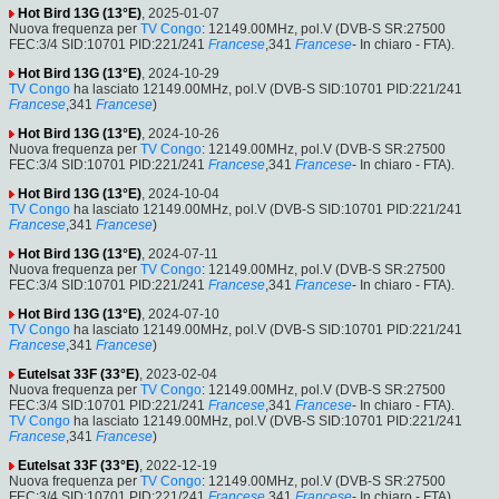
Hot Bird 13G (13°E)
, 2025-01-07
Nuova frequenza per
TV Congo
: 12149.00MHz, pol.V (DVB-S SR:27500
FEC:3/4 SID:10701 PID:221/241
Francese
,341
Francese
- In chiaro - FTA).
Hot Bird 13G (13°E)
, 2024-10-29
TV Congo
ha lasciato 12149.00MHz, pol.V (DVB-S SID:10701 PID:221/241
Francese
,341
Francese
)
Hot Bird 13G (13°E)
, 2024-10-26
Nuova frequenza per
TV Congo
: 12149.00MHz, pol.V (DVB-S SR:27500
FEC:3/4 SID:10701 PID:221/241
Francese
,341
Francese
- In chiaro - FTA).
Hot Bird 13G (13°E)
, 2024-10-04
TV Congo
ha lasciato 12149.00MHz, pol.V (DVB-S SID:10701 PID:221/241
Francese
,341
Francese
)
Hot Bird 13G (13°E)
, 2024-07-11
Nuova frequenza per
TV Congo
: 12149.00MHz, pol.V (DVB-S SR:27500
FEC:3/4 SID:10701 PID:221/241
Francese
,341
Francese
- In chiaro - FTA).
Hot Bird 13G (13°E)
, 2024-07-10
TV Congo
ha lasciato 12149.00MHz, pol.V (DVB-S SID:10701 PID:221/241
Francese
,341
Francese
)
Eutelsat 33F (33°E)
, 2023-02-04
Nuova frequenza per
TV Congo
: 12149.00MHz, pol.V (DVB-S SR:27500
FEC:3/4 SID:10701 PID:221/241
Francese
,341
Francese
- In chiaro - FTA).
TV Congo
ha lasciato 12149.00MHz, pol.V (DVB-S SID:10701 PID:221/241
Francese
,341
Francese
)
Eutelsat 33F (33°E)
, 2022-12-19
Nuova frequenza per
TV Congo
: 12149.00MHz, pol.V (DVB-S SR:27500
FEC:3/4 SID:10701 PID:221/241
Francese
,341
Francese
- In chiaro - FTA).