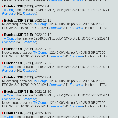
Eutelsat 33F (33°E)
, 2022-12-18
TV Congo
ha lasciato 12149.00MHz, pol.V (DVB-S SID:10701 PID:221/241
Francese
,341
Francese
)
Eutelsat 33F (33°E)
, 2022-12-11
Nuova frequenza per
TV Congo
: 12149.00MHz, pol.V (DVB-S SR:27500
FEC:3/4 SID:10701 PID:221/241
Francese
,341
Francese
- In chiaro - FTA).
Eutelsat 33F (33°E)
, 2022-12-10
TV Congo
ha lasciato 12149.00MHz, pol.V (DVB-S SID:10701 PID:221/241
Francese
,341
Francese
)
Eutelsat 33F (33°E)
, 2022-12-03
Nuova frequenza per
TV Congo
: 12149.00MHz, pol.V (DVB-S SR:27500
FEC:3/4 SID:10701 PID:221/241
Francese
,341
Francese
- In chiaro - FTA).
Eutelsat 33F (33°E)
, 2022-12-02
TV Congo
ha lasciato 12149.00MHz, pol.V (DVB-S SID:10701 PID:221/241
Francese
,341
Francese
)
Eutelsat 33F (33°E)
, 2022-12-01
Nuova frequenza per
TV Congo
: 12149.00MHz, pol.V (DVB-S SR:27500
FEC:3/4 SID:10701 PID:221/241
Francese
,341
Francese
- In chiaro - FTA).
Eutelsat 33F (33°E)
, 2022-11-30
TV Congo
ha lasciato 12149.00MHz, pol.V (DVB-S SID:10701 PID:221/241
Francese
,341
Francese
)
Nuova frequenza per
TV Congo
: 12149.00MHz, pol.V (DVB-S SR:27500
FEC:3/4 SID:10701 PID:221/241
Francese
,341
Francese
- In chiaro - FTA).
Eutelsat 33F (33°E)
, 2022-11-29
TV Congo
ha lasciato 12149.00MHz, pol.V (DVB-S SID:10701 PID:221/241