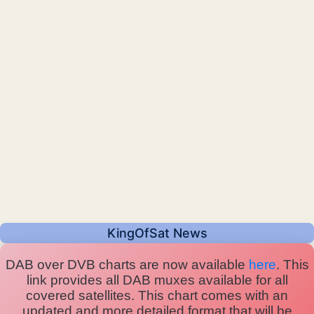
KingOfSat News
DAB over DVB charts are now available
here
. This
link provides all DAB muxes available for all
covered satellites. This chart comes with an
updated and more detailed format that will be