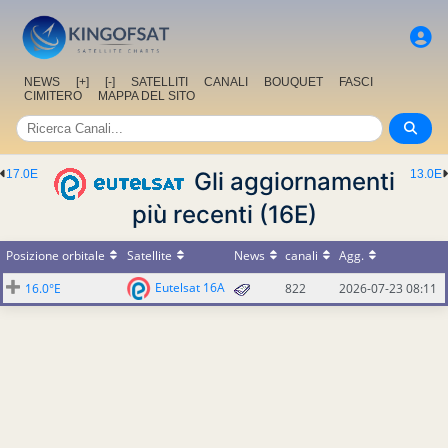
NEWS
[+]
[-]
SATELLITI
CANALI
BOUQUET
FASCI
CIMITERO
MAPPA DEL SITO
17.0E
Gli aggiornamenti
13.0E
più recenti (16E)
Posizione orbitale
Satellite
News
canali
Agg.
Eutelsat 16A
16.0°E
822
2026-07-23 08:11