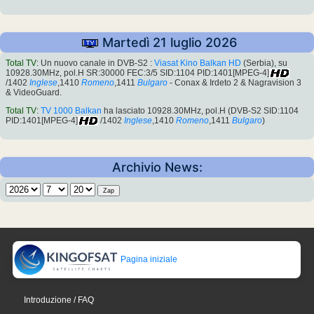
Martedì 21 luglio 2026
Total TV
: Un nuovo canale in DVB-S2 :
Viasat Kino Balkan HD
(Serbia), su
10928.30MHz, pol.H SR:30000 FEC:3/5 SID:1104 PID:1401[MPEG-4]
/1402
Inglese
,1410
Romeno
,1411
Bulgaro
- Conax & Irdeto 2 & Nagravision 3
& VideoGuard.
Total TV
:
TV 1000 Balkan
ha lasciato 10928.30MHz, pol.H (DVB-S2 SID:1104
PID:1401[MPEG-4]
/1402
Inglese
,1410
Romeno
,1411
Bulgaro
)
Archivio News:
Pagina iniziale
Introduzione / FAQ