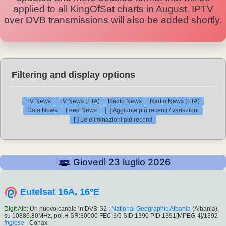
applied to all KingOfSat charts in August. IPTV
over DVB transmissions will also be added shortly.
Filtering and display options
TV News
TV News (FTA)
Radio News
Radio News (FTA)
Data News
Feed News
[+] Aggiunte più recenti / variazioni
[-] Le eliminazioni più recenti
Giovedì 23 luglio 2026
Eutelsat 16A, 16°E
Digit Alb
: Un nuovo canale in DVB-S2 :
National Geographic Albania
(Albania),
su 10886.80MHz, pol.H SR:30000 FEC:3/5 SID:1390 PID:1391[MPEG-4]/1392
Inglese
- Conax.