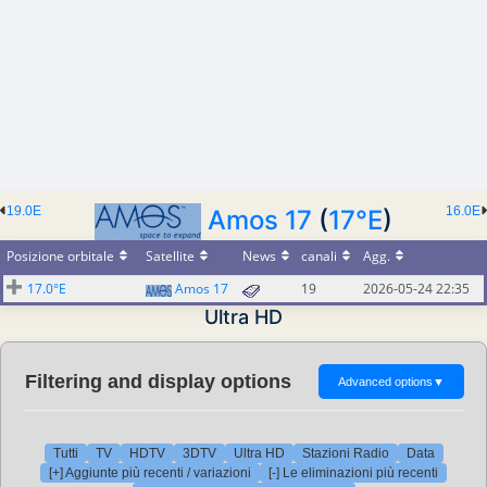
19.0E
16.0E
Amos 17
(
17°E
)
Posizione orbitale
Satellite
News
canali
Agg.
17.0°E
Amos 17
19
2026-05-24 22:35
Ultra HD
Filtering and display options
Advanced options
▼
Tutti
TV
HDTV
3DTV
Ultra HD
Stazioni Radio
Data
[+] Aggiunte più recenti / variazioni
[-] Le eliminazioni più recenti