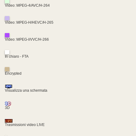
Video: MPEG-4/AVC/H-264
Video: MPEG-H/HEVC/H-265
Video: MPEG-I/VVC/H-266
In chiaro - FTA
Encrypted
Visualizza una schermata
3D
Trasmissioni video LIVE