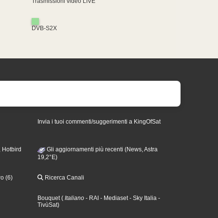
Trasmissioni video LIVE
DVB-S2X
Invia i tuoi commenti/suggerimenti a KingOfSat
 Hotbird
Gli aggiornamenti più recenti (News, Astra
19,2°E)
o (6)
Ricerca Canali
Bouquet
(
Italiano
- RAI
- Mediaset
- Sky Italia
-
TivùSat
)