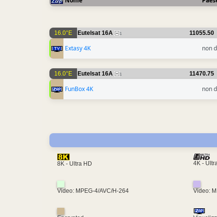
Nome
Paes
16.0°E
Eutelsat 16A
11055.50
1
Extasy 4K
non d
16.0°E
Eutelsat 16A
11470.75
1
FunBox 4K
non d
4K - Ult
8K - Ultra HD
Video: MPEG-4/AVC/H-264
Video: 