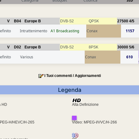
e
Categoria
Bouquet
Codifica
SID
V
B04
Europe B
DVB-S2
QPSK
27500
4/5
efinito
Intrattenimento
A1 Broadcasting
Conax
1157
V
D02
Europe B
DVB-S2
8PSK
30000
5/6
efinito
Various
Conax
610
I Tuoi commenti / Aggiornamenti
Legenda
ra HD
Alta Definizione
MPEG-H/HEVC/H-265
Video: MPEG-I/VVC/H-266