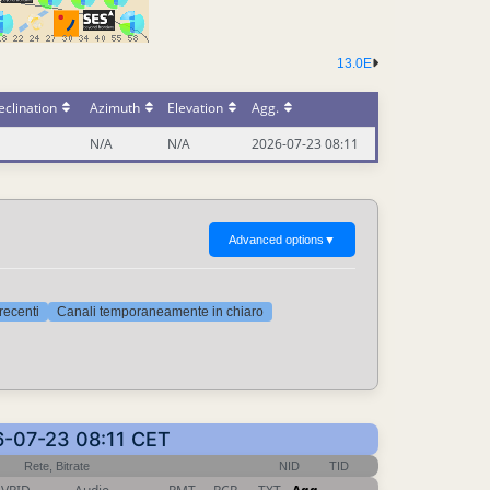
13.0E
clination
Azimuth
Elevation
Agg.
N/A
N/A
2026-07-23 08:11
Advanced options
▼
 recenti
Canali temporaneamente in chiaro
26-07-23 08:11 CET
Rete, Bitrate
NID
TID