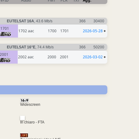
VPID
Audio
PMT
PCR
TXT
Agg.
EUTELSAT 16A
, 43.6 Mb/s
366
30400
1701
1702 aac
1700
1701
2026-05-28
+
EUTELSAT 16°E
, 74.4 Mb/s
366
50200
2001
2002 aac
2000
2001
2026-03-02
+
Widescreen
In chiaro - FTA