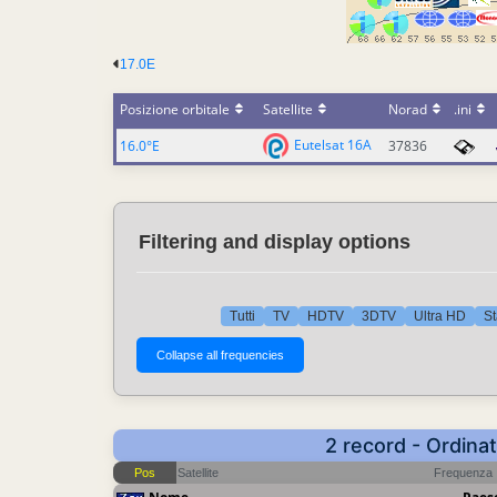
17.0E
Posizione orbitale
Satellite
Norad
.ini
Eutelsat 16A
16.0°E
37836
Filtering and display options
Tutti
TV
HDTV
3DTV
Ultra HD
St
2 record - Ordina
Pos
Satellite
Frequenza