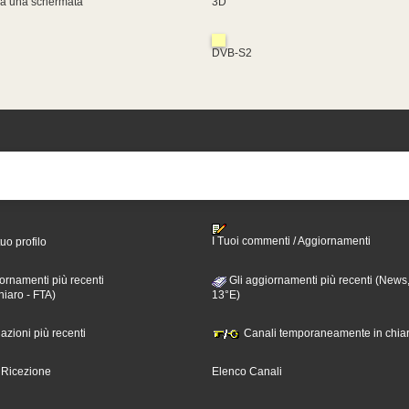
za una schermata
3D
DVB-S2
I Tuoi commenti / Aggiornamenti
tuo profilo
ornamenti più recenti
Gli aggiornamenti più recenti (News,
hiaro - FTA)
13°E)
nazioni più recenti
Canali temporaneamente in chiar
i Ricezione
Elenco Canali