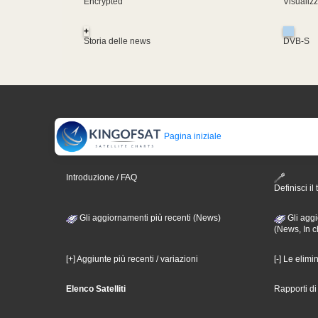
Encrypted
Visualiz
+
Storia delle news
DVB-S
Pagina iniziale
Introduzione / FAQ
Definisci il 
Gli aggiornamenti più recenti (News)
Gli aggi
(News, In c
[+] Aggiunte più recenti / variazioni
[-] Le elimi
Elenco Satelliti
Rapporti d