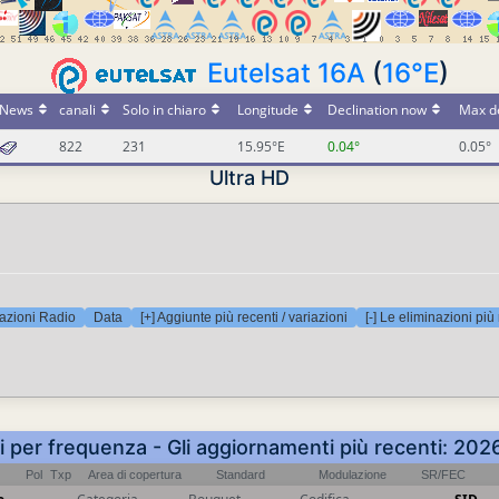
Eutelsat 16A
(
16°E
)
News
canali
Solo in chiaro
Longitude
Declination now
Max de
822
231
15.95°E
0.04°
0.05°
Ultra HD
azioni Radio
Data
[+] Aggiunte più recenti / variazioni
[-] Le eliminazioni più
ti per frequenza - Gli aggiornamenti più recenti: 20
Pol
Txp
Area di copertura
Standard
Modulazione
SR/FEC