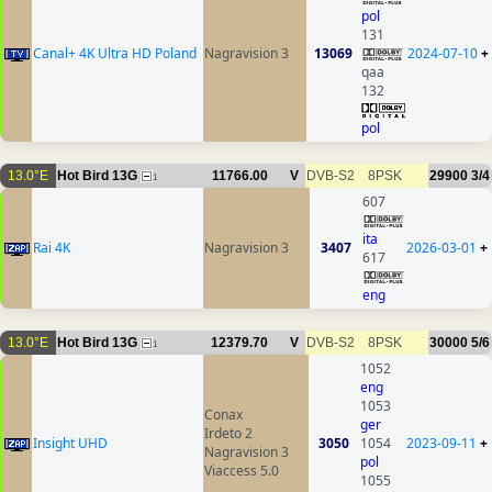
pol
131
Canal+ 4K Ultra HD Poland
Nagravision 3
13069
2024-07-10
+
qaa
132
pol
13.0°E
Hot Bird 13G
11766.00
V
DVB-S2
8PSK
29900
3/4
1
607
ita
Rai 4K
Nagravision 3
3407
2026-03-01
+
617
eng
13.0°E
Hot Bird 13G
12379.70
V
DVB-S2
8PSK
30000
5/6
1
1052
eng
1053
Conax
ger
Irdeto 2
Insight UHD
3050
1054
2023-09-11
+
Nagravision 3
pol
Viaccess 5.0
1055