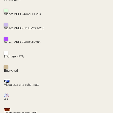
Video: MPEG-4/AVC/H-264
Video: MPEG-H/HEVC/H-265
Video: MPEG-I/VVC/H-266
In chiaro - FTA
Encrypted
Visualizza una schermata
3D