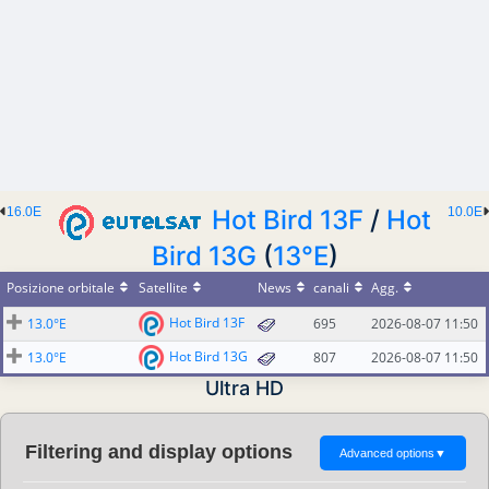
16.0E
Hot Bird 13F
/
Hot
10.0E
Bird 13G
(
13°E
)
Posizione orbitale
Satellite
News
canali
Agg.
Hot Bird 13F
13.0°E
695
2026-08-07 11:50
Hot Bird 13G
13.0°E
807
2026-08-07 11:50
Ultra HD
Filtering and display options
Advanced options
▼