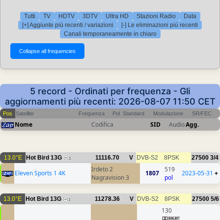
Tutti
TV
HDTV
3DTV
Ultra HD
Stazioni Radio
Data
[+] Aggiunte più recenti / variazioni
[-] Le eliminazioni più recenti
Canali temporaneamente in chiaro
5 record - Ordinati per frequenza - Gli
aggiornamenti più recenti: 2026-08-07 11:50 CET
Pos
Satellite
Frequenza
Pol
Standard
Modulazione
SR/FEC
Nome
Codifica
SID
Audio
Agg.
13.0°E
Hot Bird 13G
11116.70
V
DVB-S2
8PSK
27500
3/4
1
Irdeto 2
519
Eleven Sports 1 4K
1807
2023-05-31
+
Nagravision 3
pol
13.0°E
Hot Bird 13G
11278.36
V
DVB-S2
8PSK
27500
5/6
1
130