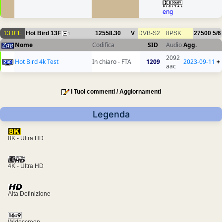
eng
13.0°E
Hot Bird 13F
12558.30
V
DVB-S2
8PSK
27500
5/6
1
Nome
Codifica
SID
Audio
Agg.
2092
Hot Bird 4k Test
In chiaro - FTA
1209
2023-09-11
+
aac
I Tuoi commenti / Aggiornamenti
Legenda
8K - Ultra HD
4K - Ultra HD
Alta Definizione
Widescreen