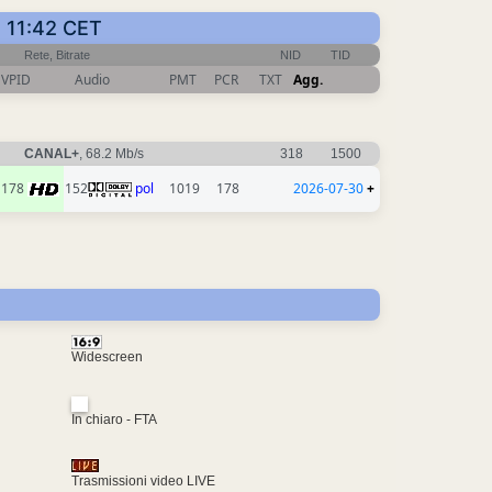
0 11:42 CET
Rete, Bitrate
NID
TID
VPID
Audio
PMT
PCR
TXT
Agg.
CANAL+
, 68.2 Mb/s
318
1500
178
152
pol
1019
178
2026-07-30
+
Widescreen
In chiaro - FTA
Trasmissioni video LIVE