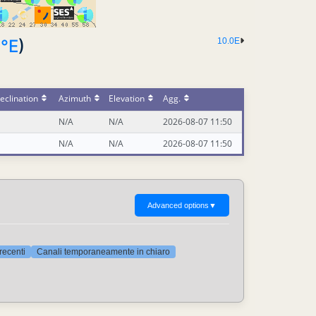
3°E
)
10.0E
eclination
Azimuth
Elevation
Agg.
N/A
N/A
2026-08-07 11:50
N/A
N/A
2026-08-07 11:50
Advanced options
▼
 recenti
Canali temporaneamente in chiaro