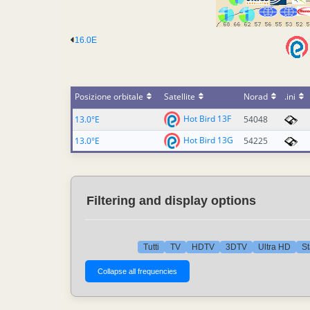
16.0E
Posizione orbitale
Satellite
Norad
.ini
Hot Bird 13F
13.0°E
54048
Hot Bird 13G
13.0°E
54225
Filtering and display options
Tutti
TV
HDTV
3DTV
Ultra HD
St