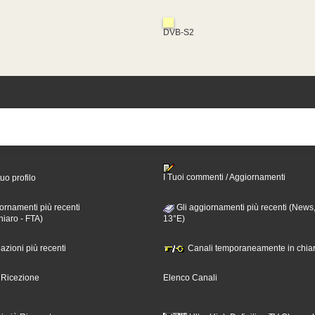
DVB-S2
I Tuoi commenti / Aggiornamenti
tuo profilo
ornamenti più recenti
Gli aggiornamenti più recenti (News,
hiaro - FTA)
13°E)
nazioni più recenti
Canali temporaneamente in chiar
i Ricezione
Elenco Canali