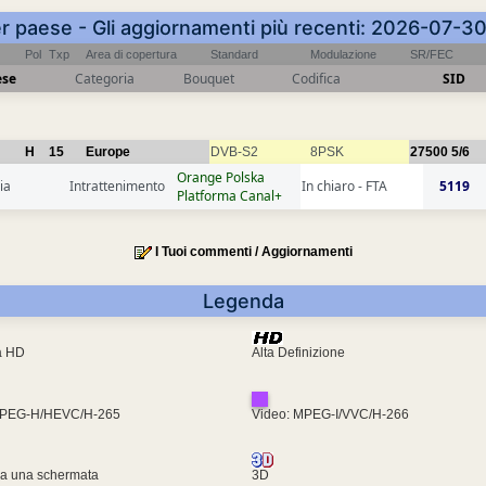
er paese - Gli aggiornamenti più recenti: 2026-07-3
Pol
Txp
Area di copertura
Standard
Modulazione
SR/FEC
ese
Categoria
Bouquet
Codifica
SID
H
15
Europe
DVB-S2
8PSK
27500
5/6
Orange Polska
ia
Intrattenimento
In chiaro - FTA
5119
Platforma Canal+
I Tuoi commenti / Aggiornamenti
Legenda
ra HD
Alta Definizione
MPEG-H/HEVC/H-265
Video: MPEG-I/VVC/H-266
za una schermata
3D