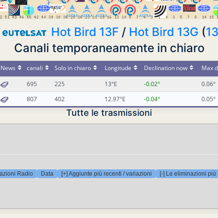
Hot Bird 13F
/
Hot Bird 13G
(
1
Canali temporaneamente in chiaro
News
canali
Solo in chiaro
Longitude
Declination now
Max d
695
225
13°E
-0.02°
0.06°
807
402
12.97°E
-0.04°
0.05°
Tutte le trasmissioni
azioni Radio
Data
[+] Aggiunte più recenti / variazioni
[-] Le eliminazioni più