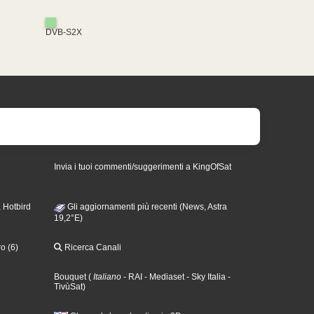
DVB-S2X
Invia i tuoi commenti/suggerimenti a KingOfSat
 Hotbird
Gli aggiornamenti più recenti (News, Astra
19,2°E)
o (6)
Ricerca Canali
Bouquet
(
Italiano
- RAI
- Mediaset
- Sky Italia
-
TivùSat
)