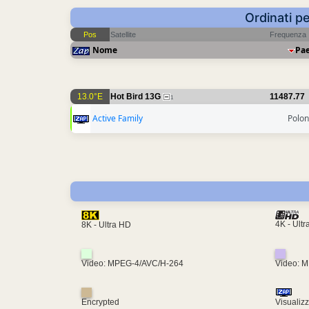
Ordinati p
Pos
Satellite
Frequenza
Nome
Pa
13.0°E
Hot Bird 13G
11487.77
1
Active Family
Polon
4K - Ult
8K - Ultra HD
Video: MPEG-4/AVC/H-264
Video: 
Encrypted
Visualiz