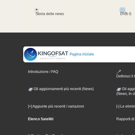
+
Storia delle news
DVB-S
Pagina iniziale
Introduzione / FAQ
Definisci il 
Gli aggiornamenti più recenti (News)
Gli aggi
(News, In c
[+] Aggiunte più recenti / variazioni
[-] Le elimi
Elenco Satelliti
Rapporti d