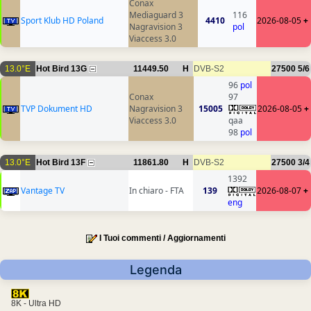
Conax
Mediaguard 3
116
Sport Klub HD Poland
4410
2026-08-05
+
Nagravision 3
pol
Viaccess 3.0
13.0°E
Hot Bird 13G
11449.50
H
DVB-S2
27500
5/6
96
pol
Conax
97
TVP Dokument HD
Nagravision 3
15005
2026-08-05
+
Viaccess 3.0
qaa
98
pol
13.0°E
Hot Bird 13F
11861.80
H
DVB-S2
27500
3/4
1392
Vantage TV
In chiaro - FTA
139
2026-08-07
+
eng
I Tuoi commenti / Aggiornamenti
Legenda
8K - Ultra HD