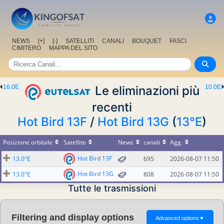
NEWS
[+]
[-]
SATELLITI
CANALI
BOUQUET
FASCI
CIMITERO
MAPPA DEL SITO
16.0E
Le eliminazioni più
10.0E
recenti
Hot Bird 13F
/
Hot Bird 13G
(
13°E
)
Posizione orbitale
Satellite
News
canali
Agg.
Hot Bird 13F
13.0°E
695
2026-08-07 11:50
Hot Bird 13G
13.0°E
808
2026-08-07 11:50
Tutte le trasmissioni
Filtering and display options
Advanced options
▼