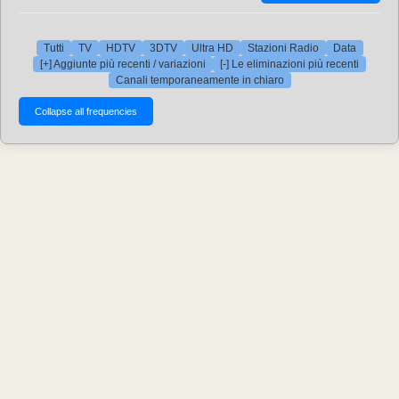
Tutti
TV
HDTV
3DTV
Ultra HD
Stazioni Radio
Data
[+] Aggiunte più recenti / variazioni
[-] Le eliminazioni più recenti
Canali temporaneamente in chiaro