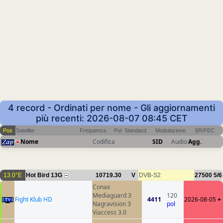
4 record - Ordinati per nome - Gli aggiornamenti
più recenti: 2026-08-07 08:45 CET
Pos
Satellite
Frequenza
Pol
Standard
Modulazione
SR/FEC
Nome
Codifica
SID
Audio
Agg.
13.0°E
Hot Bird 13G
10719.30
V
DVB-S2
27500
5/6
Conax
Mediaguard 3
120
Fight Klub HD
4411
2026-08-05
+
Nagravision 3
pol
Viaccess 3.0