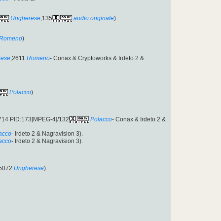
Ungherese
,135
audio originale
)
Romeno
)
rese
,2611
Romeno
- Conax & Cryptoworks & Irdeto 2 &
Polacco
)
714 PID:173[MPEG-4]/132
Polacco
- Conax & Irdeto 2 &
acco
- Irdeto 2 & Nagravision 3).
acco
- Irdeto 2 & Nagravision 3).
/5072
Ungherese
).