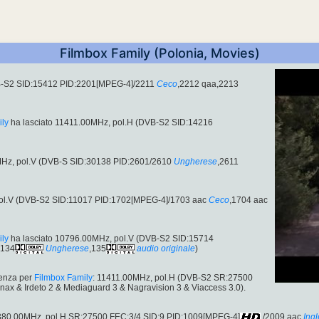
Filmbox Family (Polonia, Movies)
B-S2 SID:15412 PID:2201[MPEG-4]/2211
Ceco
,2212 qaa,2213
ily
ha lasciato 11411.00MHz, pol.H (DVB-S2 SID:14216
MHz, pol.V (DVB-S SID:30138 PID:2601/2610
Ungherese
,2611
pol.V (DVB-S2 SID:11017 PID:1702[MPEG-4]/1703 aac
Ceco
,1704 aac
ily
ha lasciato 10796.00MHz, pol.V (DVB-S2 SID:15714
,134
Ungherese
,135
audio originale
)
uenza per
Filmbox Family
: 11411.00MHz, pol.H (DVB-S2 SR:27500
nax & Irdeto 2 & Mediaguard 3 & Nagravision 3 & Viaccess 3.0).
2380.00MHz, pol.H SR:27500 FEC:3/4 SID:9 PID:1009[MPEG-4]
/2009 aac
Ing