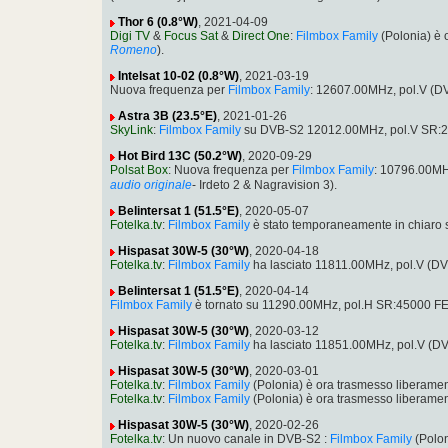
Thor 6 (0.8°W)
, 2021-04-09
Digi TV
&
Focus Sat
&
Direct One
:
Filmbox Family
(Polonia) è 
Romeno
).
Intelsat 10-02 (0.8°W)
, 2021-03-19
Nuova frequenza per
Filmbox Family
: 12607.00MHz, pol.V (
Astra 3B (23.5°E)
, 2021-01-26
SkyLink
:
Filmbox Family
su DVB-S2 12012.00MHz, pol.V SR:2
Hot Bird 13C (50.2°W)
, 2020-09-29
Polsat Box
: Nuova frequenza per
Filmbox Family
: 10796.00MH
audio originale
- Irdeto 2 & Nagravision 3).
Belintersat 1 (51.5°E)
, 2020-05-07
Fotelka.tv
:
Filmbox Family
è stato temporaneamente in chiaro
Hispasat 30W-5 (30°W)
, 2020-04-18
Fotelka.tv
:
Filmbox Family
ha lasciato 11811.00MHz, pol.V (D
Belintersat 1 (51.5°E)
, 2020-04-14
Filmbox Family
è tornato su 11290.00MHz, pol.H SR:45000 FE
Hispasat 30W-5 (30°W)
, 2020-03-12
Fotelka.tv
:
Filmbox Family
ha lasciato 11851.00MHz, pol.V (D
Hispasat 30W-5 (30°W)
, 2020-03-01
Fotelka.tv
:
Filmbox Family
(Polonia) è ora trasmesso liberame
Fotelka.tv
:
Filmbox Family
(Polonia) è ora trasmesso liberam
Hispasat 30W-5 (30°W)
, 2020-02-26
Fotelka.tv
: Un nuovo canale in DVB-S2 :
Filmbox Family
(Polon