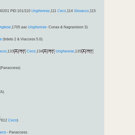
:30201 PID:101/110
Ungherese
,111
Ceco
,114
Slovacco
,115
Inglese
,1705 aac
Ungherese
- Conax & Nagravision 3).
e
(Irdeto 2 & Viaccess 5.0).
acco
,133
Ceco
,134
Ungherese
,135
(Panaccess).
TA).
.
/7812
Ceco
).
eco
- Panaccess.