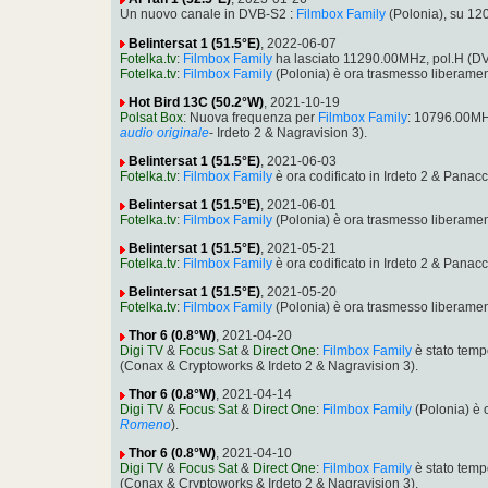
Un nuovo canale in DVB-S2 :
Filmbox Family
(Polonia), su 1
Belintersat 1 (51.5°E)
, 2022-06-07
Fotelka.tv
:
Filmbox Family
ha lasciato 11290.00MHz, pol.H (
Fotelka.tv
:
Filmbox Family
(Polonia) è ora trasmesso liberam
Hot Bird 13C (50.2°W)
, 2021-10-19
Polsat Box
: Nuova frequenza per
Filmbox Family
: 10796.00MH
audio originale
- Irdeto 2 & Nagravision 3).
Belintersat 1 (51.5°E)
, 2021-06-03
Fotelka.tv
:
Filmbox Family
è ora codificato in Irdeto 2 & Pan
Belintersat 1 (51.5°E)
, 2021-06-01
Fotelka.tv
:
Filmbox Family
(Polonia) è ora trasmesso liberam
Belintersat 1 (51.5°E)
, 2021-05-21
Fotelka.tv
:
Filmbox Family
è ora codificato in Irdeto 2 & Pan
Belintersat 1 (51.5°E)
, 2021-05-20
Fotelka.tv
:
Filmbox Family
(Polonia) è ora trasmesso liberam
Thor 6 (0.8°W)
, 2021-04-20
Digi TV
&
Focus Sat
&
Direct One
:
Filmbox Family
è stato tem
(Conax & Cryptoworks & Irdeto 2 & Nagravision 3).
Thor 6 (0.8°W)
, 2021-04-14
Digi TV
&
Focus Sat
&
Direct One
:
Filmbox Family
(Polonia) è 
Romeno
).
Thor 6 (0.8°W)
, 2021-04-10
Digi TV
&
Focus Sat
&
Direct One
:
Filmbox Family
è stato tem
(Conax & Cryptoworks & Irdeto 2 & Nagravision 3).