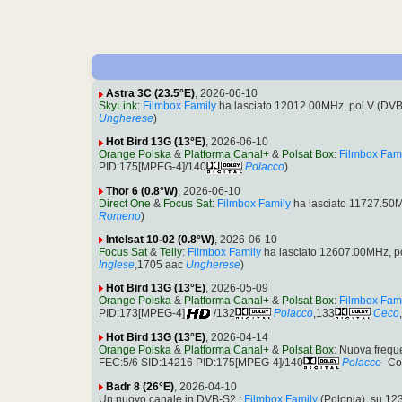
Astra 3C (23.5°E)
, 2026-06-10
SkyLink
:
Filmbox Family
ha lasciato 12012.00MHz, pol.V (DV
Ungherese
)
Hot Bird 13G (13°E)
, 2026-06-10
Orange Polska
&
Platforma Canal+
&
Polsat Box
:
Filmbox Fam
PID:175[MPEG-4]/140
Polacco
)
Thor 6 (0.8°W)
, 2026-06-10
Direct One
&
Focus Sat
:
Filmbox Family
ha lasciato 11727.50
Romeno
)
Intelsat 10-02 (0.8°W)
, 2026-06-10
Focus Sat
&
Telly
:
Filmbox Family
ha lasciato 12607.00MHz, 
Inglese
,1705 aac
Ungherese
)
Hot Bird 13G (13°E)
, 2026-05-09
Orange Polska
&
Platforma Canal+
&
Polsat Box
:
Filmbox Fam
PID:173[MPEG-4]
/132
Polacco
,133
Ceco
Hot Bird 13G (13°E)
, 2026-04-14
Orange Polska
&
Platforma Canal+
&
Polsat Box
: Nuova freq
FEC:5/6 SID:14216 PID:175[MPEG-4]/140
Polacco
- Co
Badr 8 (26°E)
, 2026-04-10
Un nuovo canale in DVB-S2 :
Filmbox Family
(Polonia), su 1