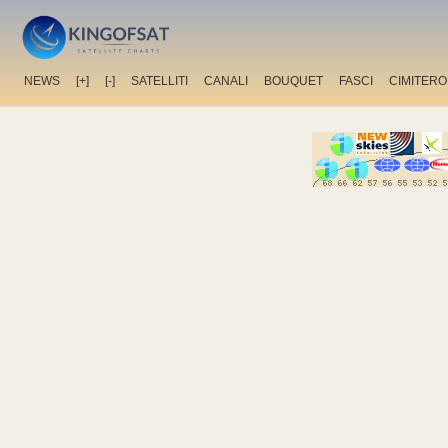
NEWS
[+]
[-]
SATELLITI
CANALI
BOUQUET
FASCI
CIMITERO