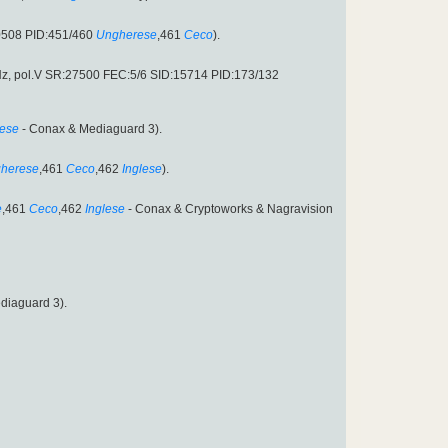
0508 PID:451/460
Ungherese
,461
Ceco
).
Hz, pol.V SR:27500 FEC:5/6 SID:15714 PID:173/132
ese
- Conax & Mediaguard 3).
herese
,461
Ceco
,462
Inglese
).
e
,461
Ceco
,462
Inglese
- Conax & Cryptoworks & Nagravision
diaguard 3).