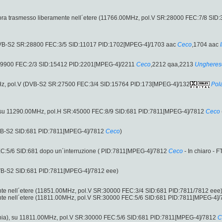
ora trasmesso liberamente nell´etere (11766.00MHz, pol.V SR:28000 FEC:7/8 SID
DVB-S2 SR:28800 FEC:3/5 SID:11017 PID:1702[MPEG-4]/1703 aac
Ceco
,1704 aac
9900 FEC:2/3 SID:15412 PID:2201[MPEG-4]/2211
Ceco
,2212 qaa,2213
Ungheres
z, pol.V (DVB-S2 SR:27500 FEC:3/4 SID:15764 PID:173[MPEG-4]/132
Pol
 su 11290.00MHz, pol.H SR:45000 FEC:8/9 SID:681 PID:7811[MPEG-4]/7812
Ceco
VB-S2 SID:681 PID:7811[MPEG-4]/7812
Ceco
)
C:5/6 SID:681 dopo un´interruzione ( PID:7811[MPEG-4]/7812
Ceco
- In chiaro - F
VB-S2 SID:681 PID:7811[MPEG-4]/7812 eee)
nte nell´etere (11851.00MHz, pol.V SR:30000 FEC:3/4 SID:681 PID:7811/7812 eee)
ente nell´etere (11811.00MHz, pol.V SR:30000 FEC:5/6 SID:681 PID:7811[MPEG-4]
ia), su 11811.00MHz, pol.V SR:30000 FEC:5/6 SID:681 PID:7811[MPEG-4]/7812
C