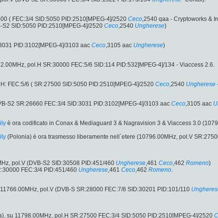
00 ( FEC:3/4 SID:5050 PID:2510[MPEG-4]/2520
Ceco
,2540 qaa - Cryptoworks & Ir
B-S2 SID:5050 PID:2510[MPEG-4]/2520
Ceco
,2540
Ungherese
)
:3031 PID:3102[MPEG-4]/3103 aac
Ceco
,3105 aac
Ungherese
)
22.00MHz, pol.H SR:30000 FEC:5/6 SID:114 PID:532[MPEG-4]/134 - Viaccess 2.6.
.H: FEC:5/6 ( SR:27500 SID:5050 PID:2510[MPEG-4]/2520
Ceco
,2540
Ungherese
DVB-S2 SR:26660 FEC:3/4 SID:3031 PID:3102[MPEG-4]/3103 aac
Ceco
,3105 aac
U
ily
è ora codificato in Conax & Mediaguard 3 & Nagravision 3 & Viaccess 3.0 (1
ily
(Polonia) è ora trasmesso liberamente nell´etere (10796.00MHz, pol.V SR:275
MHz, pol.V (DVB-S2 SID:30508 PID:451/460
Ungherese
,461
Ceco
,462
Romeno
)
R:30000 FEC:3/4 PID:451/460
Ungherese
,461
Ceco
,462
Romeno
.
 11766.00MHz, pol.V (DVB-S SR:28000 FEC:7/8 SID:30201 PID:101/110
Ungheres
a), su 11798.00MHz, pol.H SR:27500 FEC:3/4 SID:5050 PID:2510[MPEG-4]/2520
C