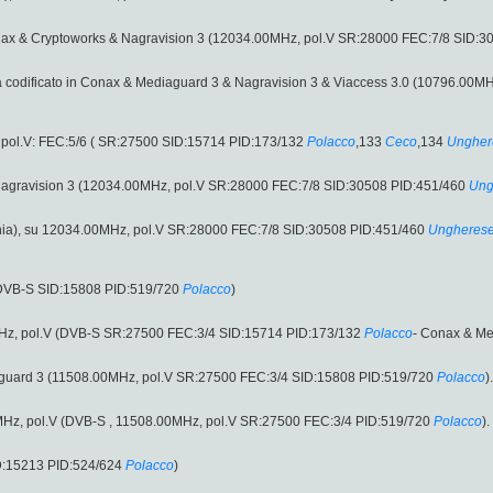
onax & Cryptoworks & Nagravision 3 (12034.00MHz, pol.V SR:28000 FEC:7/8 SID:3
a codificato in Conax & Mediaguard 3 & Nagravision 3 & Viaccess 3.0 (10796.00M
pol.V: FEC:5/6 ( SR:27500 SID:15714 PID:173/132
Polacco
,133
Ceco
,134
Ungher
 Nagravision 3 (12034.00MHz, pol.V SR:28000 FEC:7/8 SID:30508 PID:451/460
Ung
ia), su 12034.00MHz, pol.V SR:28000 FEC:7/8 SID:30508 PID:451/460
Ungheres
(DVB-S SID:15808 PID:519/720
Polacco
)
Hz, pol.V (DVB-S SR:27500 FEC:3/4 SID:15714 PID:173/132
Polacco
- Conax & Me
iaguard 3 (11508.00MHz, pol.V SR:27500 FEC:3/4 SID:15808 PID:519/720
Polacco
).
00MHz, pol.V (DVB-S , 11508.00MHz, pol.V SR:27500 FEC:3/4 PID:519/720
Polacco
).
D:15213 PID:524/624
Polacco
)