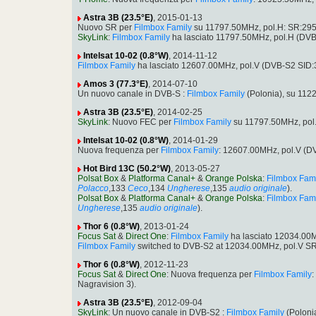
Astra 3B (23.5°E)
, 2015-01-13
Nuovo SR per
Filmbox Family
su 11797.50MHz, pol.H: SR:295
SkyLink
:
Filmbox Family
ha lasciato 11797.50MHz, pol.H (DV
Intelsat 10-02 (0.8°W)
, 2014-11-12
Filmbox Family
ha lasciato 12607.00MHz, pol.V (DVB-S2 SID
Amos 3 (77.3°E)
, 2014-07-10
Un nuovo canale in DVB-S :
Filmbox Family
(Polonia), su 112
Astra 3B (23.5°E)
, 2014-02-25
SkyLink
: Nuovo FEC per
Filmbox Family
su 11797.50MHz, pol
Intelsat 10-02 (0.8°W)
, 2014-01-29
Nuova frequenza per
Filmbox Family
: 12607.00MHz, pol.V (
Hot Bird 13C (50.2°W)
, 2013-05-27
Polsat Box
&
Platforma Canal+
&
Orange Polska
:
Filmbox Fam
Polacco
,133
Ceco
,134
Ungherese
,135
audio originale
).
Polsat Box
&
Platforma Canal+
&
Orange Polska
:
Filmbox Fam
Ungherese
,135
audio originale
).
Thor 6 (0.8°W)
, 2013-01-24
Focus Sat
&
Direct One
:
Filmbox Family
ha lasciato 12034.00
Filmbox Family
switched to DVB-S2 at 12034.00MHz, pol.V S
Thor 6 (0.8°W)
, 2012-11-23
Focus Sat
&
Direct One
: Nuova frequenza per
Filmbox Family
:
Nagravision 3).
Astra 3B (23.5°E)
, 2012-09-04
SkyLink
: Un nuovo canale in DVB-S2 :
Filmbox Family
(Poloni