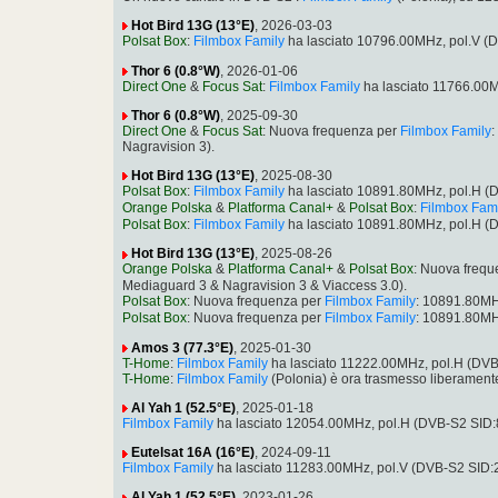
Hot Bird 13G (13°E)
, 2026-03-03
Polsat Box
:
Filmbox Family
ha lasciato 10796.00MHz, pol.V 
Thor 6 (0.8°W)
, 2026-01-06
Direct One
&
Focus Sat
:
Filmbox Family
ha lasciato 11766.00
Thor 6 (0.8°W)
, 2025-09-30
Direct One
&
Focus Sat
: Nuova frequenza per
Filmbox Family
Nagravision 3).
Hot Bird 13G (13°E)
, 2025-08-30
Polsat Box
:
Filmbox Family
ha lasciato 10891.80MHz, pol.H 
Orange Polska
&
Platforma Canal+
&
Polsat Box
:
Filmbox Fam
Polsat Box
:
Filmbox Family
ha lasciato 10891.80MHz, pol.H 
Hot Bird 13G (13°E)
, 2025-08-26
Orange Polska
&
Platforma Canal+
&
Polsat Box
: Nuova freq
Mediaguard 3 & Nagravision 3 & Viaccess 3.0).
Polsat Box
: Nuova frequenza per
Filmbox Family
: 10891.80MH
Polsat Box
: Nuova frequenza per
Filmbox Family
: 10891.80MH
Amos 3 (77.3°E)
, 2025-01-30
T-Home
:
Filmbox Family
ha lasciato 11222.00MHz, pol.H (DV
T-Home
:
Filmbox Family
(Polonia) è ora trasmesso liberamen
Al Yah 1 (52.5°E)
, 2025-01-18
Filmbox Family
ha lasciato 12054.00MHz, pol.H (DVB-S2 SID
Eutelsat 16A (16°E)
, 2024-09-11
Filmbox Family
ha lasciato 11283.00MHz, pol.V (DVB-S2 SID
Al Yah 1 (52.5°E)
, 2023-01-26