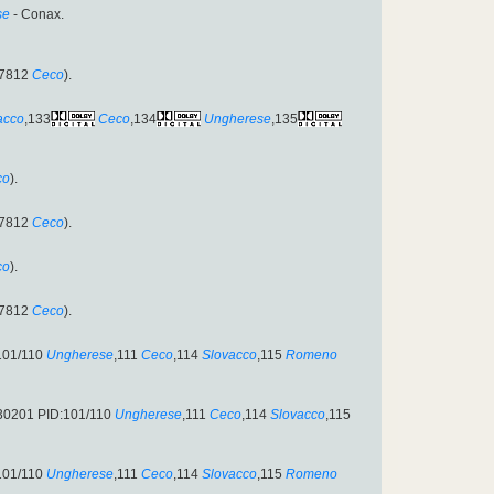
se
- Conax.
/7812
Ceco
).
acco
,133
Ceco
,134
Ungherese
,135
co
).
/7812
Ceco
).
co
).
/7812
Ceco
).
101/110
Ungherese
,111
Ceco
,114
Slovacco
,115
Romeno
:30201 PID:101/110
Ungherese
,111
Ceco
,114
Slovacco
,115
101/110
Ungherese
,111
Ceco
,114
Slovacco
,115
Romeno