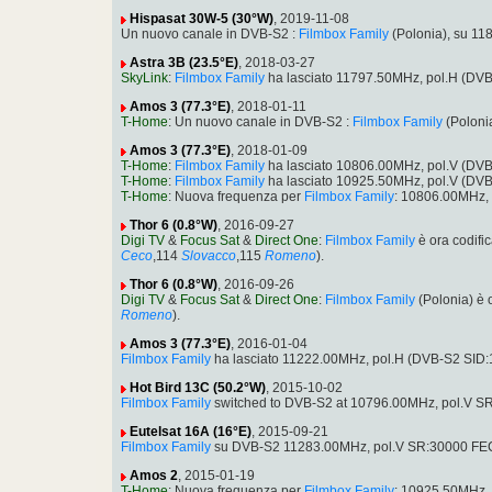
Hispasat 30W-5 (30°W)
, 2019-11-08
Un nuovo canale in DVB-S2 :
Filmbox Family
(Polonia), su 1
Astra 3B (23.5°E)
, 2018-03-27
SkyLink
:
Filmbox Family
ha lasciato 11797.50MHz, pol.H (DV
Amos 3 (77.3°E)
, 2018-01-11
T-Home
: Un nuovo canale in DVB-S2 :
Filmbox Family
(Poloni
Amos 3 (77.3°E)
, 2018-01-09
T-Home
:
Filmbox Family
ha lasciato 10806.00MHz, pol.V (DV
T-Home
:
Filmbox Family
ha lasciato 10925.50MHz, pol.V (DV
T-Home
: Nuova frequenza per
Filmbox Family
: 10806.00MHz,
Thor 6 (0.8°W)
, 2016-09-27
Digi TV
&
Focus Sat
&
Direct One
:
Filmbox Family
è ora codifi
Ceco
,114
Slovacco
,115
Romeno
).
Thor 6 (0.8°W)
, 2016-09-26
Digi TV
&
Focus Sat
&
Direct One
:
Filmbox Family
(Polonia) è 
Romeno
).
Amos 3 (77.3°E)
, 2016-01-04
Filmbox Family
ha lasciato 11222.00MHz, pol.H (DVB-S2 SID
Hot Bird 13C (50.2°W)
, 2015-10-02
Filmbox Family
switched to DVB-S2 at 10796.00MHz, pol.V S
Eutelsat 16A (16°E)
, 2015-09-21
Filmbox Family
su DVB-S2 11283.00MHz, pol.V SR:30000 FEC
Amos 2
, 2015-01-19
T-Home
: Nuova frequenza per
Filmbox Family
: 10925.50MHz,