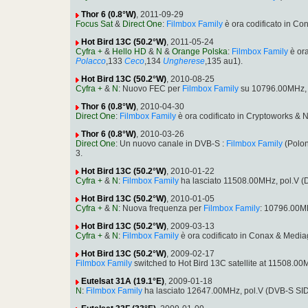
Thor 6 (0.8°W)
, 2011-09-29
Focus Sat
&
Direct One
:
Filmbox Family
è ora codificato in C
Hot Bird 13C (50.2°W)
, 2011-05-24
Cyfra +
&
Hello HD
&
N
&
Orange Polska
:
Filmbox Family
è or
Polacco
,133
Ceco
,134
Ungherese
,135 au1).
Hot Bird 13C (50.2°W)
, 2010-08-25
Cyfra +
&
N
: Nuovo FEC per
Filmbox Family
su 10796.00MHz, 
Thor 6 (0.8°W)
, 2010-04-30
Direct One
:
Filmbox Family
è ora codificato in Cryptoworks &
Thor 6 (0.8°W)
, 2010-03-26
Direct One
: Un nuovo canale in DVB-S :
Filmbox Family
(Polon
3.
Hot Bird 13C (50.2°W)
, 2010-01-22
Cyfra +
&
N
:
Filmbox Family
ha lasciato 11508.00MHz, pol.V 
Hot Bird 13C (50.2°W)
, 2010-01-05
Cyfra +
&
N
: Nuova frequenza per
Filmbox Family
: 10796.00M
Hot Bird 13C (50.2°W)
, 2009-03-13
Cyfra +
&
N
:
Filmbox Family
è ora codificato in Conax & Med
Hot Bird 13C (50.2°W)
, 2009-02-17
Filmbox Family
switched to Hot Bird 13C satellite at 11508.
Eutelsat 31A (19.1°E)
, 2009-01-18
N
:
Filmbox Family
ha lasciato 12647.00MHz, pol.V (DVB-S SI