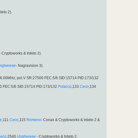
deto 2).
- Cryptoworks & Irdeto 2).
ngherese
- Nagravision 3).
0796.00MHz, pol.V SR:27500 FEC:5/6 SID:15714 PID:173/132
00 FEC:5/6 SID:15714 PID:173/132
Polacco
,133
Ceco
,134
e
,111
Ceco
,115
Romeno
- Conax & Cryptoworks & Irdeto 2 &
eco
,2540
Ungherese
- Cryptoworks & Irdeto 2.