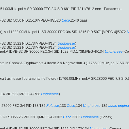
1851.00MHz, pol.V SR:30000 FEC:3/4 SID:681 PID:7811/7812 eee - Panaccess.
B-S2 SID:5050 PID:2510[MPEG-4]/2520
Ceco
,2540 qaa)
a), su 11222.00MHz, pol.H SR:30000 FEC:3/4 SID:1315 PID:5071[MPEG-4]/5072
U
B-S2 SID:1522 PID:173[MPEG-4]/134
Ungherese
)
B-S2 SID:1522 PID:173[MPEG-4]/134
Ungherese
)
 pol.V (DVB-S2 SR:30000 FEC:3/4 SID:1522 PID:173[MPEG-4]/134
Ungherese
- Co
cato in Conax & Cryptoworks & Irdeto 2 & Nagravision 3 (11766.00MHz, pol.V SR:
ora trasmesso liberamente nell´etere (11766.00MHz, pol.V SR:28000 FEC:7/8 SID
:114 PID:532[MPEG-4]/788
Ungherese
)
R:27500 FEC:3/4 PID:173/132
Polacco
,133
Ceco
,134
Ungherese
,135
audio origina
:2/3 SID:2725 PID:3301[MPEG-4]/3302
Ceco
,3303
Ungherese
(Conax).
 pol.V (DVB-S2 SR:30000 FEC:3/4 SID:1522 PID:173/134
Ungherese
- Conax).